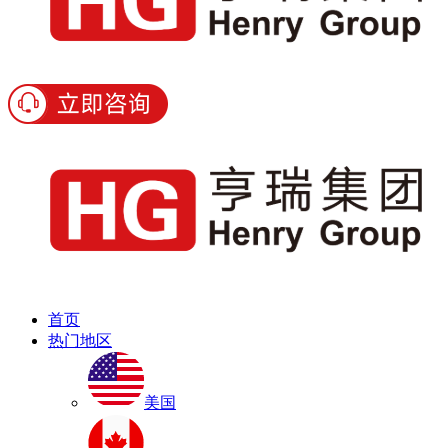
首页
热门地区
美国