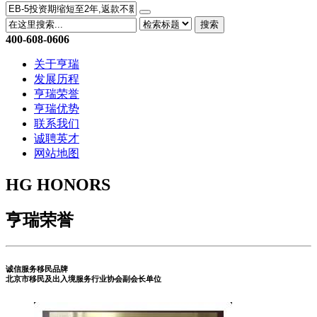
搜索
400-608-0606
关于亨瑞
发展历程
亨瑞荣誉
亨瑞优势
联系我们
诚聘英才
网站地图
HG HONORS
亨瑞荣誉
诚信服务移民品牌
北京市移民及出入境服务行业协会副会长单位