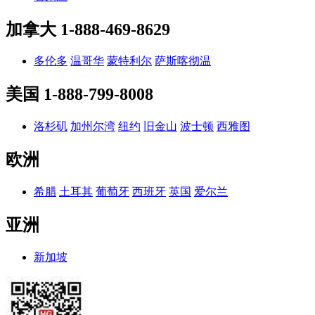
加拿大
1-888-469-8629
多伦多
温哥华
蒙特利尔
萨斯喀彻温
美国
1-888-799-8008
洛杉矶
加州尔湾
纽约
旧金山
波士顿
西雅图
欧洲
希腊
土耳其
葡萄牙
西班牙
英国
爱尔兰
亚洲
新加坡