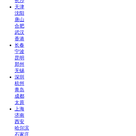
长沙
天津
沈阳
唐山
合肥
武汉
香港
长春
宁波
昆明
郑州
无锡
深圳
杭州
青岛
成都
太原
上海
济南
西安
哈尔滨
石家庄