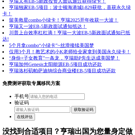
亨瑞又有EB-5新政投资人面试通过获得绿卡！
亨瑞独家EB-5项目：波士顿海港城I-829获批，喜获永久绿
卡！
留美救星combo小绿卡！亨瑞2025开年收获一大波！
亨瑞又一波EB-5新政面试通知抵达！
川普上台效率杠杠滴！亨瑞一大波EB-5新政面试通知已抵
达!
5个月拿combo“小绿卡”~丝滑接续美国梦
仅用3个月！教艺术的小K老师给全家拿到美国永久绿卡！
“身份+子女教育”一条龙，亨瑞助P先生达成美国梦！
亨瑞加州Genesis太阳能源EB-5项目成功还款
亨瑞洛杉矶帕萨迪纳综合商业楼EB-5项目成功还款
免费测评获取专属移民方案
手机号
验证码
获取验证码
在线评估
没找到合适项目？亨瑞出国为您量身定做