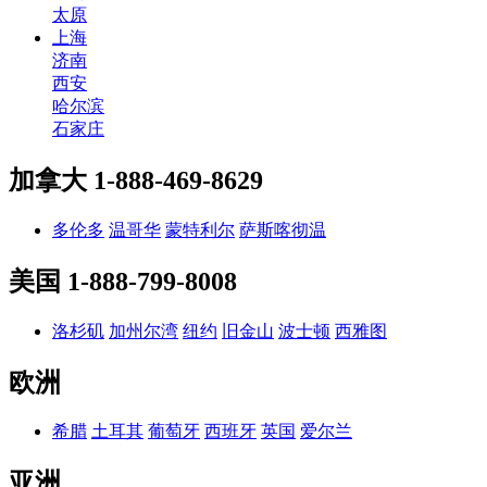
太原
上海
济南
西安
哈尔滨
石家庄
加拿大
1-888-469-8629
多伦多
温哥华
蒙特利尔
萨斯喀彻温
美国
1-888-799-8008
洛杉矶
加州尔湾
纽约
旧金山
波士顿
西雅图
欧洲
希腊
土耳其
葡萄牙
西班牙
英国
爱尔兰
亚洲