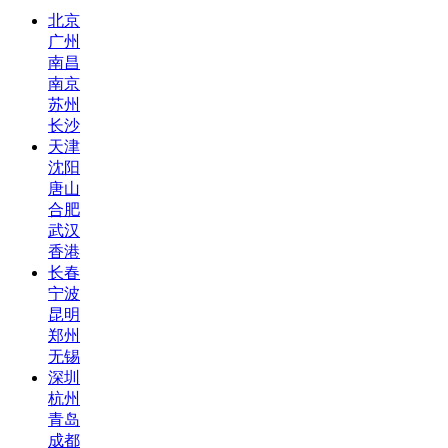
北京
广州
南昌
南京
苏州
长沙
天津
沈阳
唐山
合肥
武汉
香港
长春
宁波
昆明
郑州
无锡
深圳
杭州
青岛
成都