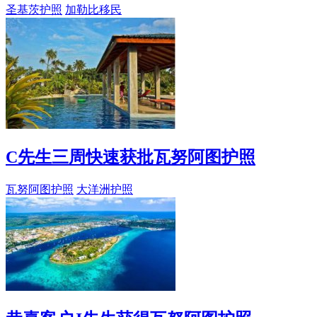
圣基茨护照
加勒比移民
C先生三周快速获批瓦努阿图护照
瓦努阿图护照
大洋洲护照