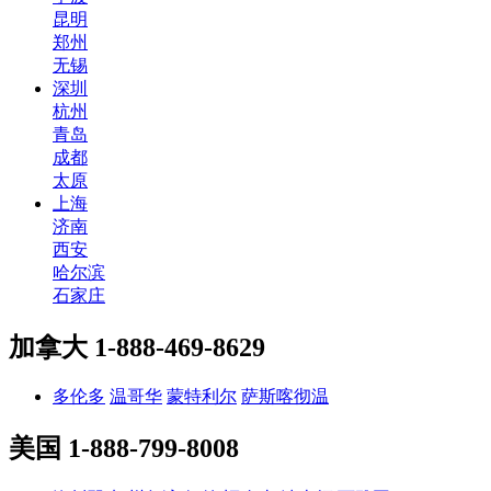
昆明
郑州
无锡
深圳
杭州
青岛
成都
太原
上海
济南
西安
哈尔滨
石家庄
加拿大
1-888-469-8629
多伦多
温哥华
蒙特利尔
萨斯喀彻温
美国
1-888-799-8008